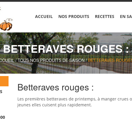
ACCUEIL
NOS PRODUITS
RECETTES
EN SA
BETTERAVES ROUGES :
CCUEIL
/
TOUS NOS PRODUITS DE SAISON
/
BETTERAVES ROUGES
Betteraves rouges :
S
Les premières betteraves de printemps, à manger crues o
jeunes elles cuisent plus rapidement.
300