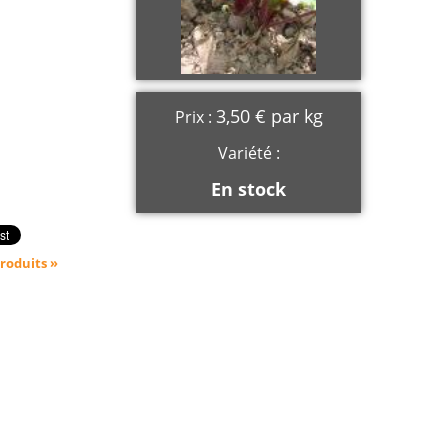
3,50 € par kg
Prix :
Variété :
En stock
roduits »