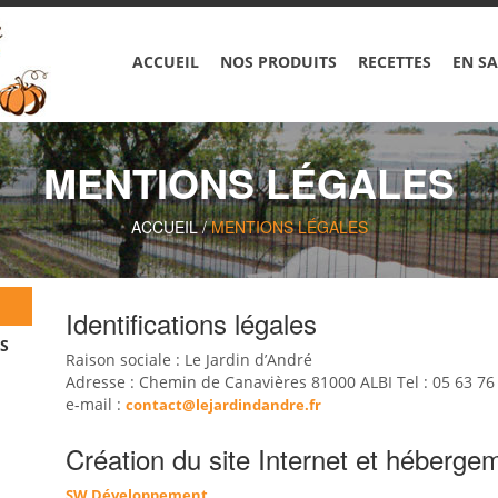
ACCUEIL
NOS PRODUITS
RECETTES
EN SA
MENTIONS LÉGALES
ACCUEIL
/
MENTIONS LÉGALES
Identifications légales
S
Raison sociale : Le Jardin d’André
Adresse : Chemin de Canavières 81000 ALBI Tel : 05 63 76
e-mail :
contact@lejardindandre.fr
Création du site Internet et hébergem
SW Développement