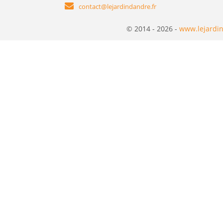
contact@lejardindandre.fr
© 2014 - 2026 -
www.lejardin