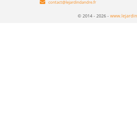
contact@lejardindandre.fr
© 2014 - 2026 -
www.lejardin