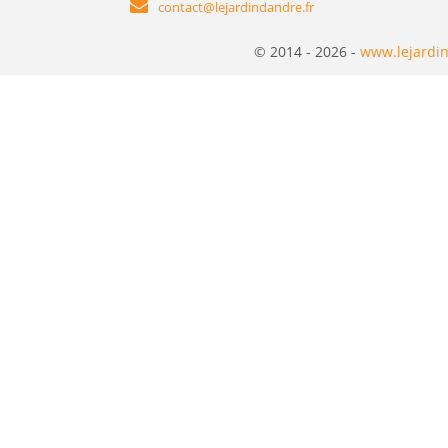
contact@lejardindandre.fr
© 2014 - 2026 -
www.lejardin