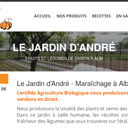
ACCUEIL
NOS PRODUITS
RECETTES
EN SA
LE JARDIN D’ANDRÉ
FRUITS ET LÉGUMES DE SAISON À ALBI
Le Jardin d’André - Maraîchage à Alb
 DE
Certifiés Agriculture Biologique nous produisons
vendons en direct.
Nous produisons la totalité des plants et semis de
Dans ce jardin à taille humaine, les récoltes s
fraîcheur des légumes que vous trouverez sur l’étal