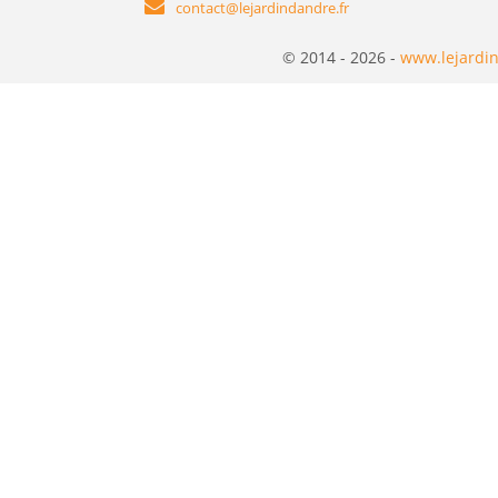
contact@lejardindandre.fr
© 2014 - 2026 -
www.lejardin