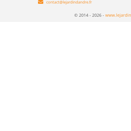
contact@lejardindandre.fr
© 2014 - 2026 -
www.lejardin