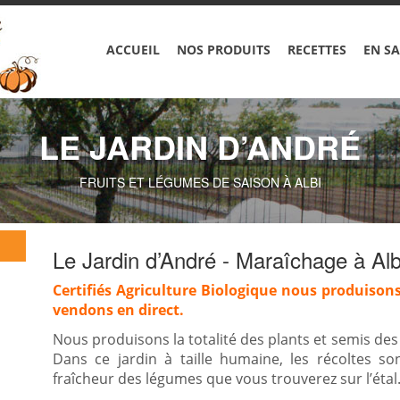
ACCUEIL
NOS PRODUITS
RECETTES
EN SA
LE JARDIN D’ANDRÉ
FRUITS ET LÉGUMES DE SAISON À ALBI
Le Jardin d’André - Maraîchage à Alb
Certifiés Agriculture Biologique nous produisons
vendons en direct.
Nous produisons la totalité des plants et semis de
Dans ce jardin à taille humaine, les récoltes s
fraîcheur des légumes que vous trouverez sur l’étal