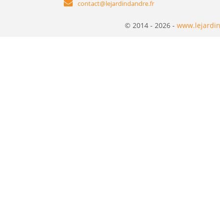
contact@lejardindandre.fr
© 2014 - 2026 -
www.lejardin