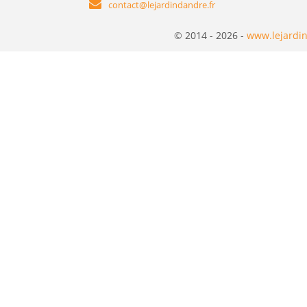
contact@lejardindandre.fr
© 2014 - 2026 -
www.lejardin