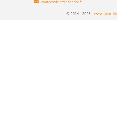
contact@lejardindandre.fr
© 2014 - 2026 -
www.lejardin