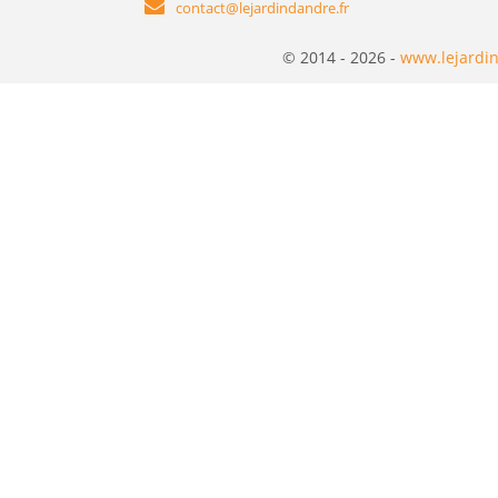
contact@lejardindandre.fr
© 2014 - 2026 -
www.lejardin