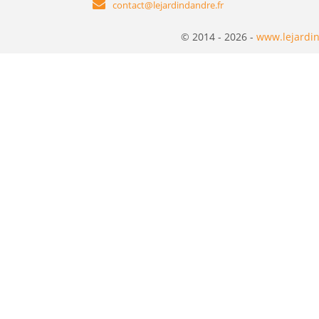
contact@lejardindandre.fr
© 2014 - 2026 -
www.lejardin