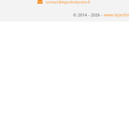
contact@lejardindandre.fr
© 2014 - 2026 -
www.lejardin