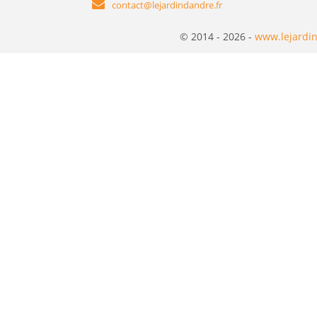
contact@lejardindandre.fr
© 2014 - 2026 -
www.lejardin