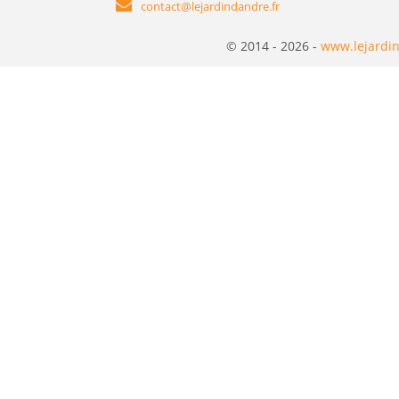
contact@lejardindandre.fr
© 2014 - 2026 -
www.lejardin