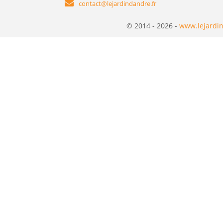
contact@lejardindandre.fr
© 2014 - 2026 -
www.lejardin