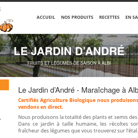
ACCUEIL
NOS PRODUITS
RECETTES
EN SA
LE JARDIN D’ANDRÉ
FRUITS ET LÉGUMES DE SAISON À ALBI
Le Jardin d’André - Maraîchage à Alb
Certifiés Agriculture Biologique nous produisons
vendons en direct.
Nous produisons la totalité des plants et semis de
L
Dans ce jardin à taille humaine, les récoltes s
fraîcheur des légumes que vous trouverez sur l’étal